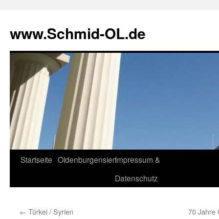
www.Schmid-OL.de
Startseite
Oldenburgensien
Impressum &
Zum
Datenschutz
Inhalt
springen
←
Türkei / Syrien
70 Jahre