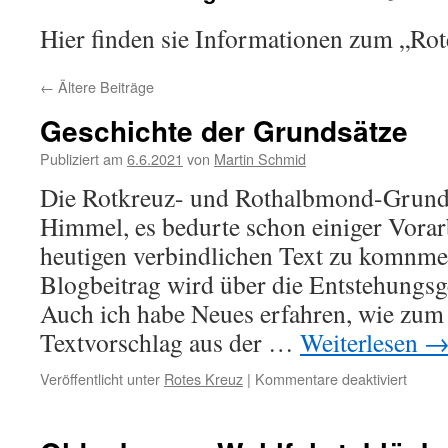
Hier finden sie Informationen zum „Ro
←
Ältere Beiträge
Geschichte der Grundsätze
Publiziert am
6.6.2021
von
Martin Schmid
Die Rotkreuz- und Rothalbmond-Grunds
Himmel, es bedurte schon einiger Vora
heutigen verbindlichen Text zu komnm
Blogbeitrag wird über die Entstehungsg
Auch ich habe Neues erfahren, wie zum 
Textvorschlag aus der …
Weiterlesen
Veröffentlicht unter
Rotes Kreuz
|
Kommentare deaktiviert
für
Gesch
der
Grund