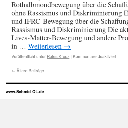
Rothalbmondbewegung über die Schaff
ohne Rassismus und Diskriminierung 
und IFRC-Bewegung über die Schaffung
Rassismus und Diskriminierung Die aktu
Lives-Matter-Bewegung und andere Pro
in …
Weiterlesen
→
Veröffentlicht unter
Rotes Kreuz
|
Kommentare deaktiviert
für
Erklä
zu
←
Ältere Beiträge
Rassi
www.Schmid-OL.de