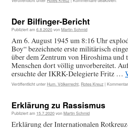
Veröffentlicht unter
Rotes Kreuz
|
Kommentare deaktiviert
für
110.
Todes
von
Der Bilfinger-Bericht
Henry
Dunan
Publiziert am
6.8.2020
von
Martin Schmid
Am 6. August 1945 um 8:16 Uhr explodie
Boy“ bezeichnete erste militärisch ein
über dem Zentrum von Hiroshima und tr
Menschen dort völlig unvorbereitet. Au
ersuchte der IKRK-Delegierte Fritz …
Veröffentlicht unter
Hum. Völkerrecht
,
Rotes Kreuz
|
Kommentare
Erklärung zu Rassismus
Publiziert am
15.7.2020
von
Martin Schmid
Erklärung der Internationalen Rotkreuz