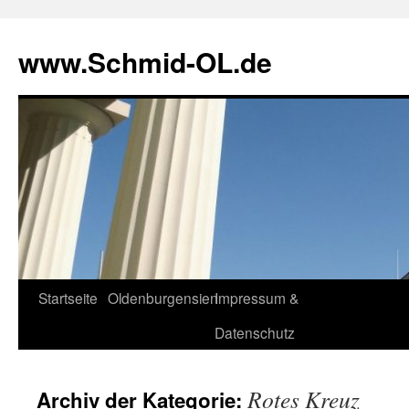
www.Schmid-OL.de
Startseite
Oldenburgensien
Impressum &
Zum
Datenschutz
Inhalt
springen
Rotes Kreuz
Archiv der Kategorie: