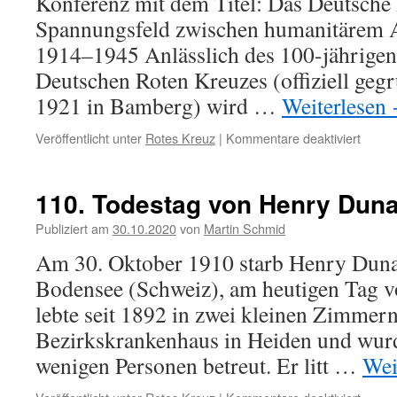
Konferenz mit dem Titel: Das Deutsche
Spannungsfeld zwischen humanitärem A
1914–1945 Anlässlich des 100-jährigen
Deutschen Roten Kreuzes (offiziell geg
1921 in Bamberg) wird …
Weiterlesen
Veröffentlicht unter
Rotes Kreuz
|
Kommentare deaktiviert
für
DRK-
Gesch
1914–
110. Todestag von Henry Duna
1945
Publiziert am
30.10.2020
von
Martin Schmid
Am 30. Oktober 1910 starb Henry Duna
Bodensee (Schweiz), am heutigen Tag v
lebte seit 1892 in zwei kleinen Zimmer
Bezirkskrankenhaus in Heiden und wurd
wenigen Personen betreut. Er litt …
Wei