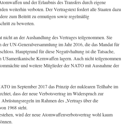
Atomwaffen und der Erlaubnis des Transfers durch eigene
en weiterhin verboten. Der Vertragstext fordert alle Staaten dazu
ndere zum Beitritt zu ermutigen sowie regelmäßig
ritt zu bewerten.
t nicht an der Aushandlung des Vertrages teilgenommen. Sie
on der UN-Generalversammlung im Jahr 2016, die das Mandat für
schloss. Hauptgrund für diese Negativhaltung ist die Tatsache,
in USamerikanische Kernwaffen lagern. Auch nicht teilgenommen
tommächte und weitere Mitglieder der NATO mit Ausnahme der
e NATO im September 2017 das Prinzip der nuklearen Teilhabe im
htet, dass der neue Verbotsvertrag im Widerspruch zur
d Abrüstungsregeln im Rahmen des „Vertrags über die
von 1968 steht.
bestehen, wird der neue Atomwaffenverbotsvertrag wohl kaum
können.