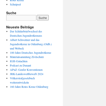
Rotes Kreuz
Schnipsel
Suche
Neueste Beiträge
Der Schülerbriefwechsel des
Deutschen Jugendrotkreuzes
Albert Schweitzer und das
Jugendrotkreuz in Oldenburg (Oldb.)
und Wobeck
100 Jahre Deutsches Jugendrotkreuz
Materialsammlung Zivilschutz
IGH-Gutachten
Podcast zu Dunant
APuZ: Genfer Konventionen
JRK-Landeswettbewerb 2024
Völkerstrafgesetzbuch
weiterentwickeln
160 Jahre Rotes Kreuz Oldenburg