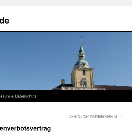
de
essum & Datenschutz
Oldenburger Wohlfahrtsblöcke
→
fenverbotsvertrag