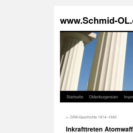
www.Schmid-OL.
Startseite
Oldenburgensien
Impr
Zum
Inhalt
←
DRK-Geschichte 1914–1945
springen
Inkrafttreten Atomwaf