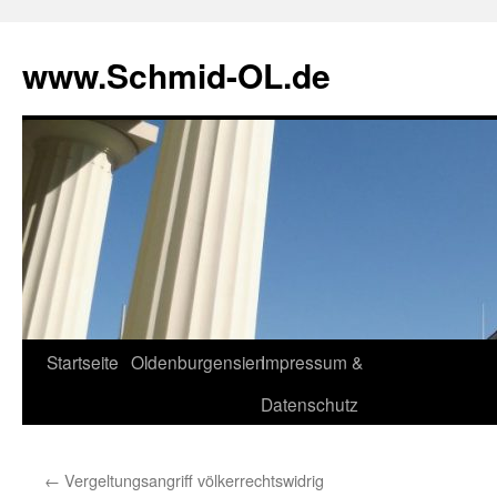
www.Schmid-OL.de
Startseite
Oldenburgensien
Impressum &
Zum
Datenschutz
Inhalt
springen
←
Vergeltungsangriff völkerrechtswidrig